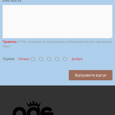
Ваш відгук:
Примітка:
HTML розмітка не підтримується! Використовуйте звичайний
текст.
Оцінка
Погано
Добре
Відправити відгук