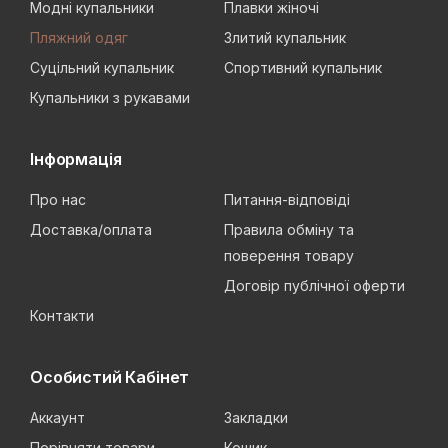
Модні купальники
Плавки жіночі
Пляжний одяг
Злитий купальник
Суцільний купальник
Спортивний купальник
Купальники з рукавами
Інформація
Про нас
Питання-відповіді
Доставка/оплата
Правила обміну та
поверення товару
Договір публічної оферти
Контакти
Особистий Кабінет
Аккаунт
Закладки
Порівняти товари
Кошик