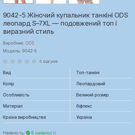
9042-5 Жіночий купальник танкіні ODS
леопард S–7XL — подовжений топ і
виразний стиль
Виробник:
ODS
Модель: 9042-5
0 відгуків
Вид
Топ-танкіні
Колір
Леопардовий
Особливість
Великий розмір
Матеріал
біфлекс
Країна виробництва
Україна
Наявність:
В наявності