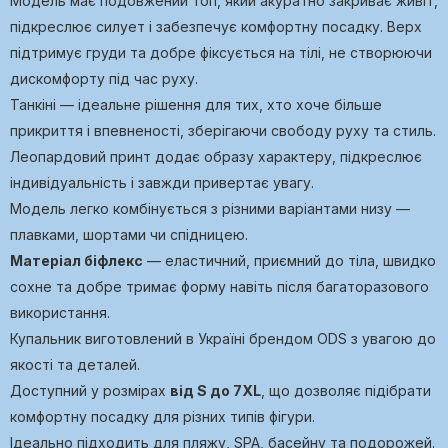
Модель має подовжений топ, який акуратно закриває живіт,
підкреслює силует і забезпечує комфортну посадку. Верх
підтримує груди та добре фіксується на тілі, не створюючи
дискомфорту під час руху.
Танкіні — ідеальне рішення для тих, хто хоче більше
прикриття і впевненості, зберігаючи свободу руху та стиль.
Леопардовий принт додає образу характеру, підкреслює
індивідуальність і завжди привертає увагу.
Модель легко комбінується з різними варіантами низу —
плавками, шортами чи спідницею.
Матеріал біфлекс
— еластичний, приємний до тіла, швидко
сохне та добре тримає форму навіть після багаторазового
використання.
Купальник виготовлений в Україні брендом ODS з увагою до
якості та деталей.
Доступний у розмірах
від S до 7XL
, що дозволяє підібрати
комфортну посадку для різних типів фігури.
Ідеально підходить для пляжу, SPA, басейну та подорожей.