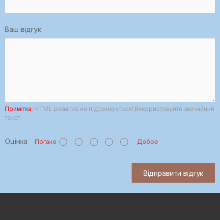
Ваш відгук:
Примітка:
HTML розмітка не підтримується! Використовуйте звичайний
текст.
Оцінка
Погано
Добре
Відправити відгук