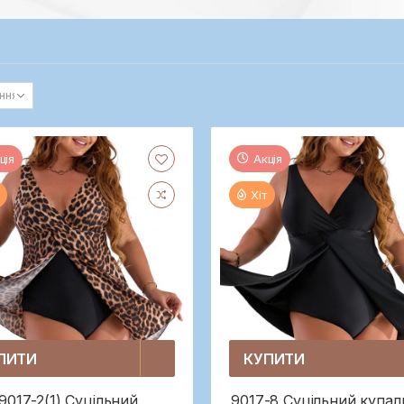
ція
Акція
Хіт
ПИТИ
КУПИТИ
9017-2(1) Суцільний
9017-8 Суцільний купал