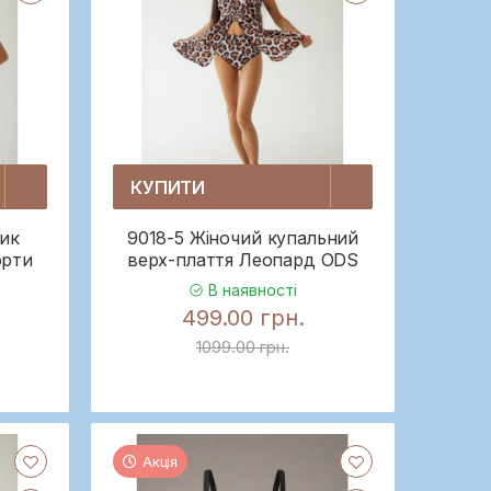
КУПИТИ
ник
9018-5 Жіночий купальний
орти
верх-плаття Леопард ODS
В наявності
499.00 грн.
1099.00 грн.
Акція