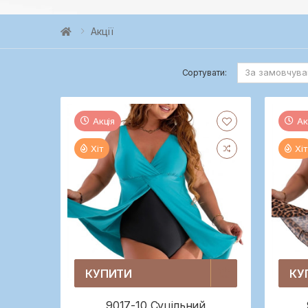
Акції
Сортувати:
Акція
Ак
Хіт
Хіт
КУПИТИ
КУ
9017-10 Суцільний