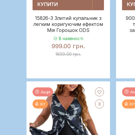
КУПИТИ
КУ
15826-3 Злитий купальник з
900
легким коригуючим ефектом
Мія Горошок ODS
за
В наявності
999.00 грн.
1699.00 грн.
Акція
Ак
Хіт
Хіт