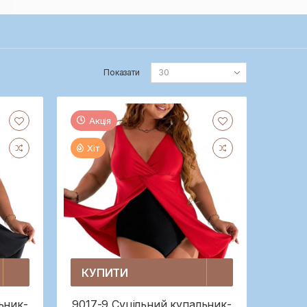
Показати
Акція
Хіт
КУПИТИ
ьник-
9017-9 Суцільний купальник-