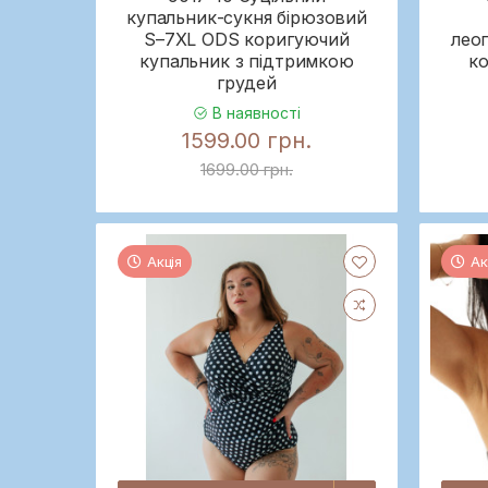
купальник-сукня бірюзовий
S–7XL ODS коригуючий
лео
купальник з підтримкою
ко
грудей
В наявності
1599.00 грн.
1699.00 грн.
Акція
Ак