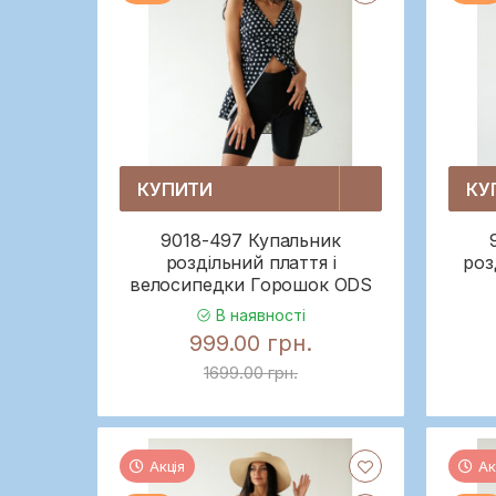
КУПИТИ
КУ
9018-497 Купальник
роздільний плаття і
роз
велосипедки Горошок ODS
В наявності
999.00 грн.
1699.00 грн.
Акція
Ак