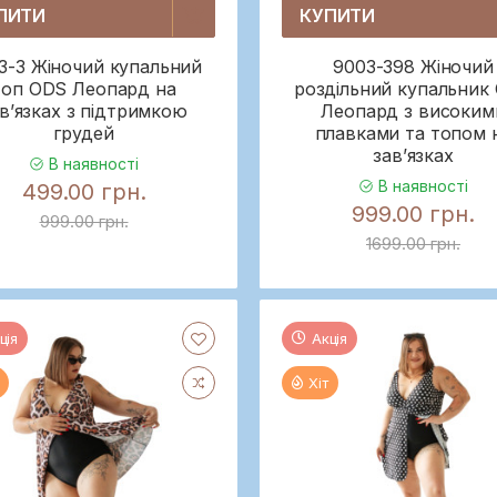
ПИТИ
КУПИТИ
3-3 Жіночий купальний
9003-398 Жіночий
топ ODS Леопард на
роздільний купальник
в’язках з підтримкою
Леопард з високим
грудей
плавками та топом 
зав’язках
В наявності
В наявності
499.00 грн.
999.00 грн.
999.00 грн.
1699.00 грн.
ція
Акція
Хіт