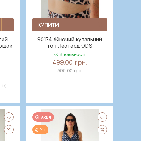
КУПИТИ
тий
90174 Жіночий купальний
рошок
топ Леопард ODS
В наявності
499.00 грн.
999.00 грн.
-iв)
Акція
Хіт