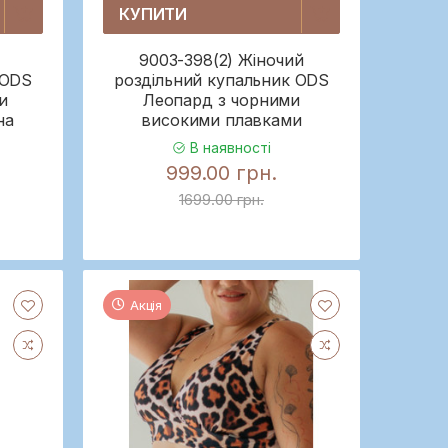
КУПИТИ
9003-398(2) Жіночий
 ODS
роздільний купальник ODS
и
Леопард з чорними
на
високими плавками
В наявності
999.00 грн.
1699.00 грн.
Акція