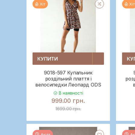
Хіт
Хіт
КУПИТИ
КУ
9018-597 Купальник
роздільний плаття і
роз
велосипедки Леопард ODS
В наявності
999.00 грн.
1699.00 грн.
Акція
Ак