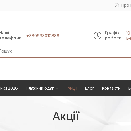
Про 
Наші
Графік
10
+380933010888
телефони
роботи
Бе
rch
ики 2026
Пляжний одяг
Акції
Блог
Контакти
В
Акції