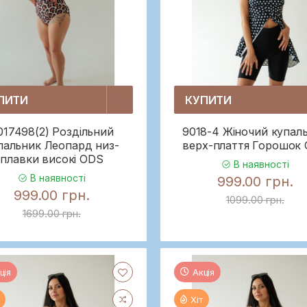
ПИТИ
КУПИТИ
017498(2) Роздільний
9018-4 Жіночий купал
пальник Леопард низ-
верх-плаття Горошок
плавки високі ODS
В наявності
В наявності
999.00 грн.
999.00 грн.
1099.00 грн.
1699.00 грн.
ція
Акція
Хіт