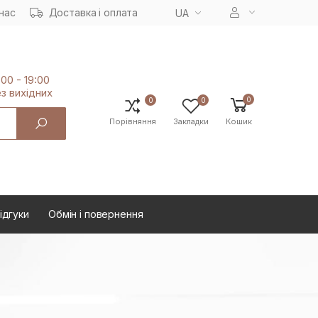
нас
Доставка і оплата
UA
:00 - 19:00
з вихiдних
0
0
0
Порівняння
Закладки
Кошик
ідгуки
Oбмін і повернення