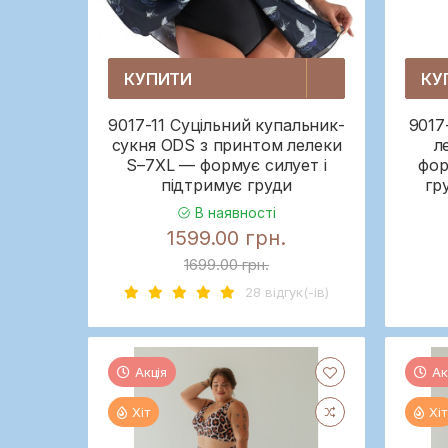
КУПИТИ
КУ
9017-11 Суцільний купальник-
9017
сукня ODS з принтом лелеки
л
S–7XL — формує силует і
фор
підтримує груди
гр
В наявності
1599.00 грн.
1699.00 грн.
28 вiдгук(-iв)
Акція
Ак
Хіт
Хіт