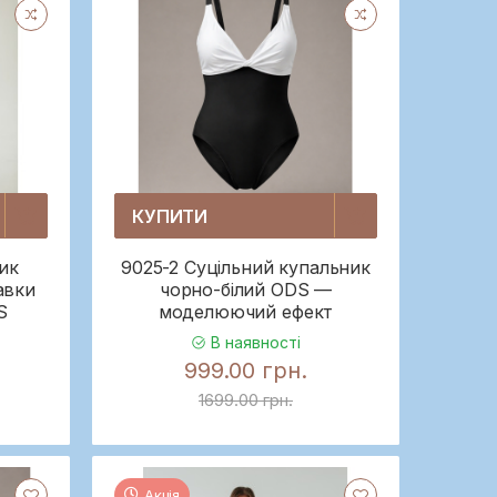
КУПИТИ
ик
9025-2 Суцільний купальник
авки
чорно-білий ODS —
S
моделюючий ефект
В наявності
999.00 грн.
1699.00 грн.
Акція