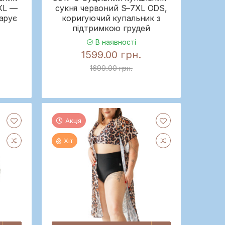
XL —
сукня червоний S–7XL ODS,
дарує
коригуючий купальник з
підтримкою грудей
В наявності
1599.00 грн.
1699.00 грн.
Акція
Хіт