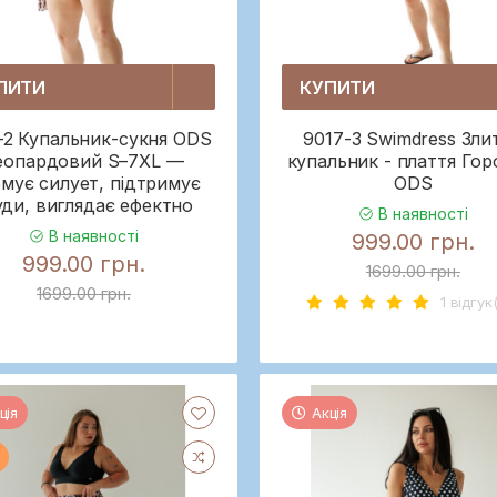
ПИТИ
КУПИТИ
-2 Купальник-сукня ODS
9017-3 Swimdress Зли
еопардовий S–7XL —
купальник - плаття Го
мує силует, підтримує
ODS
уди, виглядає ефектно
В наявності
В наявності
999.00 грн.
999.00 грн.
1699.00 грн.
1699.00 грн.
1 вiдгук(
ція
Акція