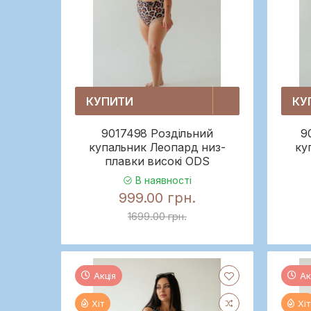
КУПИТИ
КУ
9017498 Роздільний
9
купальник Леопард низ-
ку
плавки високі ODS
В наявності
999.00 грн.
1699.00 грн.
Акція
Ак
Хіт
Хіт