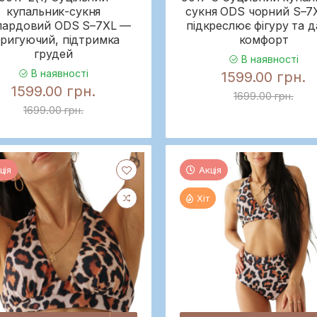
купальник-сукня
сукня ODS чорний S–7
пардовий ODS S–7XL —
підкреслює фігуру та 
ригуючий, підтримка
комфорт
грудей
В наявності
В наявності
1599.00 грн.
1599.00 грн.
1699.00 грн.
1699.00 грн.
ція
Акція
Хіт