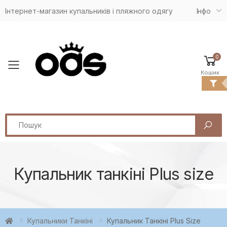
Інтернет-магазин купальників і пляжного одягу
Iнфо
0
Toggle mobile menu
Кошик
Search
Купальник танкіні Plus size
Купальники Танкіні
Купальник Танкіні Plus Size