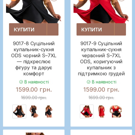
КУПИТИ
КУПИТИ
9017-8 Суцільний
9017-9 Суцільний
купальник-сукня
купальник-сукня
ODS чорний S–7XL
червоний S–7XL
— підкреслює
ODS, коригуючий
фігуру та дарує
купальник з
комфорт
підтримкою грудей
В наявності
В наявності
1599.00 грн.
1599.00 грн.
1699.00 грн.
1699.00 грн.