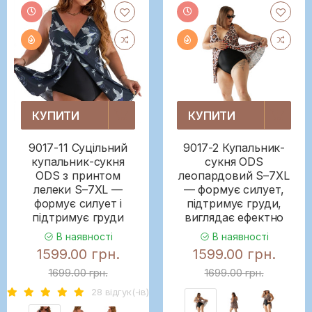
КУПИТИ
КУПИТИ
9017-11 Суцільний
9017-2 Купальник-
купальник-сукня
сукня ODS
ODS з принтом
леопардовий S–7XL
лелеки S–7XL —
— формує силует,
формує силует і
підтримує груди,
підтримує груди
виглядає ефектно
В наявності
В наявності
1599.00 грн.
1599.00 грн.
1699.00 грн.
1699.00 грн.
28 вiдгук(-iв)