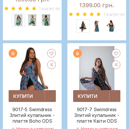
1399.00 грн.
1 вiдгук(-iв)
1 вiдгук(-iв)
КУПИТИ
КУПИТИ
9017-5 Swimdress
9017-7 Swimdress
Злитий купальник -
Злитий купальник -
плаття Boho ODS
плаття Квіти ODS
Немає в наявності
Немає в наявності