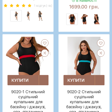
В наявності
1 вiдгук(-iв)
1699.00 грн.
КУПИТИ
КУПИТИ
9020-1 Стильний
9020-2 Стильний
суцільний
суцільний
купальник для
купальник для
басейну і джакузі,
басейну і джакузі,
спа, підтримка
спа, підтримка