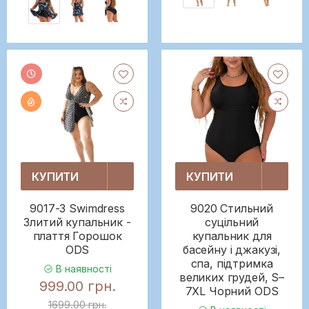
КУПИТИ
КУПИТИ
9017-3 Swimdress
9020 Стильний
Злитий купальник -
суцільний
плаття Горошок
купальник для
ODS
басейну і джакузі,
спа, підтримка
В наявності
великих грудей, S–
999.00 грн.
7XL Чорний ODS
1699.00 грн.