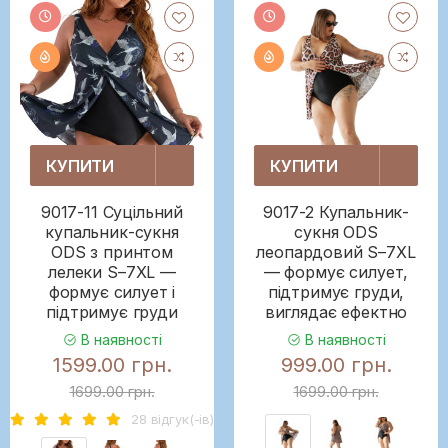
КУПИТИ
КУПИТИ
9017-11 Суцільний
9017-2 Купальник-
купальник-сукня
сукня ODS
ODS з принтом
леопардовий S–7XL
лелеки S–7XL —
— формує силует,
формує силует і
підтримує груди,
підтримує груди
виглядає ефектно
В наявності
В наявності
1599.00 грн.
999.00 грн.
1699.00 грн.
1699.00 грн.
28 вiдгук(-iв)