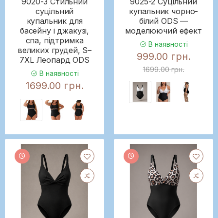
9020-3 Стильний
9025-2 Суцільний
суцільний
купальник чорно-
купальник для
білий ODS —
басейну і джакузі,
моделюючий ефект
спа, підтримка
В наявності
великих грудей, S–
999.00 грн.
7XL Леопард ODS
1699.00 грн.
В наявності
1699.00 грн.