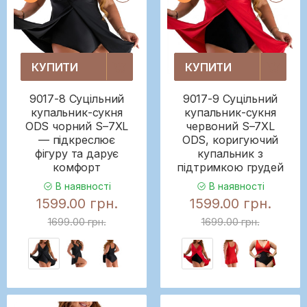
КУПИТИ
КУПИТИ
9017-8 Суцільний
9017-9 Суцільний
купальник-сукня
купальник-сукня
ODS чорний S–7XL
червоний S–7XL
— підкреслює
ODS, коригуючий
фігуру та дарує
купальник з
комфорт
підтримкою грудей
В наявності
В наявності
1599.00 грн.
1599.00 грн.
1699.00 грн.
1699.00 грн.