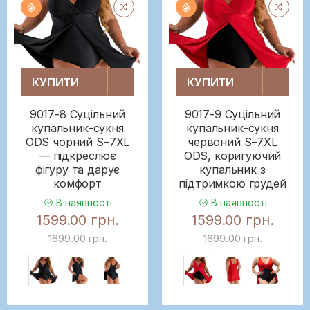
КУПИТИ
КУПИТИ
9017-8 Суцільний
9017-9 Суцільний
купальник-сукня
купальник-сукня
ODS чорний S–7XL
червоний S–7XL
— підкреслює
ODS, коригуючий
фігуру та дарує
купальник з
комфорт
підтримкою грудей
В наявності
В наявності
1599.00 грн.
1599.00 грн.
1699.00 грн.
1699.00 грн.