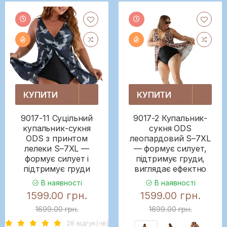
КУПИТИ
КУПИТИ
9017-11 Суцільний
9017-2 Купальник-
купальник-сукня
сукня ODS
ODS з принтом
леопардовий S–7XL
лелеки S–7XL —
— формує силует,
формує силует і
підтримує груди,
підтримує груди
виглядає ефектно
В наявності
В наявності
1599.00 грн.
1599.00 грн.
1699.00 грн.
1699.00 грн.
28 вiдгук(-iв)