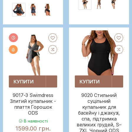
КУПИТИ
КУПИТИ
9017-3 Swimdress
9020 Стильний
Злитий купальник -
суцільний
плаття Горошок
купальник для
ODS
басейну і джакузі,
спа, підтримка
В наявності
великих грудей, S–
1599.00 грн.
7XL Чорний ODS