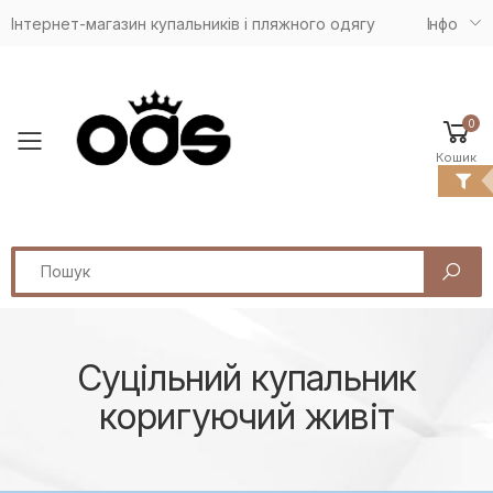
Інтернет-магазин купальників і пляжного одягу
Iнфо
0
Toggle mobile menu
Кошик
Search
Суцільний купальник
коригуючий живіт