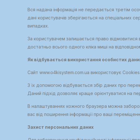
Вся надана інформація не передається третім осо
дані користувачів зберігаються на спеціальних се
випадках.
За користувачем залишається право відмовитися в
достатньо всього одного кліка миші на відповідном
Як відбувається використання особистих дани
Сайт www.o4kisystem.com.ua використовує Cookies т
З їх допомогою відбувається збір даних про пере
Даний підхід дозволяє краще орієнтуватися на пер
В налаштуваннях кожного браузера можна заборони
вас від поширення інформації про ваші переміщенн
Захист персональних даних
Для забезпечення конфіденційності інформації про к