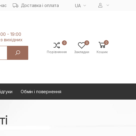
нас
Доставка і оплата
UA
:00 - 19:00
з вихiдних
0
0
0
Порівняння
Закладки
Кошик
ідгуки
Oбмін і повернення
ті