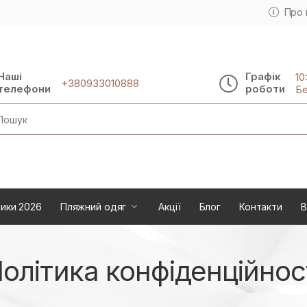
Про 
Наші
Графік
10
+380933010888
телефони
роботи
Бе
rch
ики 2026
Пляжний одяг
Акції
Блог
Контакти
В
олітика конфіденційнос