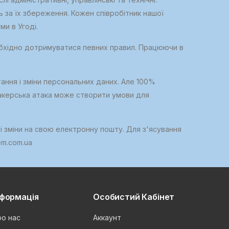
ь за їх збереження. Кожен співробітник нашої
и в Угоді.
обхідно дотримуватися певних правил. Працюючи в
ання і зміни персональних даних. Але 100%
 Хакерська атака може створити умови для
і зміни на свою електронну пошту. Для з'ясування
em.com.ua
нформація
Особистий Кабінет
о нас
Аккаунт