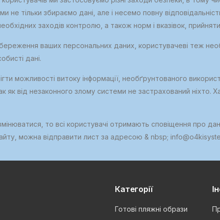
и не тільки збираємо дані, але і несемо повну відповідальніст
обхідних заходів контролю, а також норм і вказівок, прийнятим
я збереження ваших персональних даних, користувачеві теж не
обисті дані.
гти можливості витоку інформації, необґрунтованого використ
ак як від незаконного злому системи не застрахований ніхто.
 змінюватися, то всі користувачі отримають сповіщення про дан
айту, можна відправити лист за адресою & nbsp; info@o4kisyst
Категорії
І
Готові пляжні образи
Пр