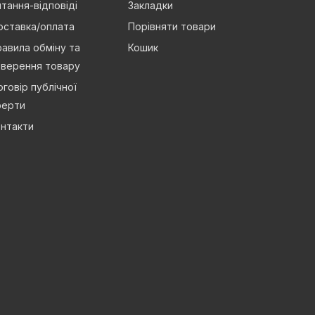
тання-відповіді
Закладки
оставка/оплата
Порівняти товари
авила обміну та
Кошик
оверення товару
говір публічної
ферти
нтакти