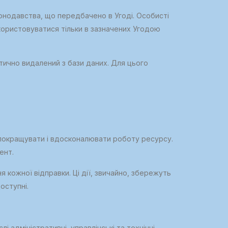
онодавства, що передбачено в Угоді. Особисті
икористовуватися тільки в зазначених Угодою
тично видалений з бази даних. Для цього
ь покращувати і вдосконалювати роботу ресурсу.
ент.
кожної відправки. Ці дії, звичайно, збережуть
оступні.
 адміністративні, управлінські та технічні.