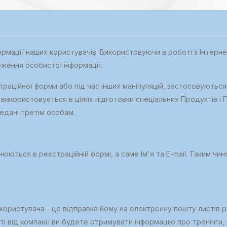
ормації наших користувачів. Використовуючи в роботі з Інтерн
ження особистої інформації.
траційної форми або під час інших маніпуляцій, застосовуються
використовується в цілях підготовки спеціальних Продуктів і П
редані третім особам.
повнюються в реєстраційній формі, а саме Ім'я та E-mail. Таким 
ористувача - це відправка йому на електронну пошту листів роз
і від компанії ви будете отримувати інформацію про тренінги, ц