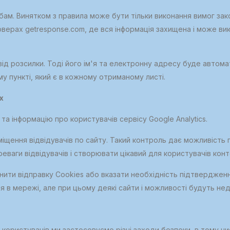
бам. Винятком з правила може бути тільки виконання вимог зак
рверах getresponse.com, де вся інформація захищена і може в
ід розсилки. Тоді його ім'я та електронну адресу буде автома
у пункті, який є в кожному отриманому листі.
х
а інформацію про користувачів сервісу Google Analytics.
міщення відвідувачів по сайту. Такий контроль дає можливіст
еваги відвідувачів і створювати цікавий для користувачів конт
ти відправку Cookies або вказати необхідність підтвердження 
я в мережі, але при цьому деякі сайти і можливості будуть нед
ористувачів ми застосовуємо різні заходи безпеки, в тому числі