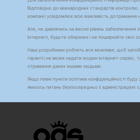
Відповідно до міжнародних стандартів контролю, м
компанії усвідомлює всю важливість дотримання не
Але, не дивлячись на високі рівень забезпеченн
Інтернеті, будьте обережні і не поширюйте свої ос
Наші розробники роблять все можливе, щоб запобі
гарантії не може надати жоден інтернет-сервіс, т
отримання даних іншими людьми.
Якщо певні пункти політики конфіденційності буду
якихось питань безпосередньо з адміністрацією с