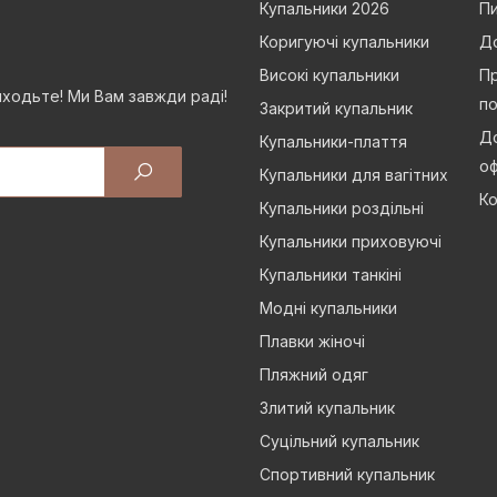
Купальники 2026
Пи
Коригуючі купальники
Д
Високі купальники
Пр
иходьте! Ми Вам завжди раді!
п
Закритий купальник
До
Купальники-плаття
о
Купальники для вагітних
Ко
Купальники роздільні
Купальники приховуючі
Купальники танкіні
Модні купальники
Плавки жіночі
Пляжний одяг
Злитий купальник
Суцільний купальник
Спортивний купальник