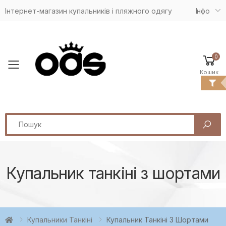
Інтернет-магазин купальників і пляжного одягу
Iнфо
0
Toggle mobile menu
Кошик
Search
Купальник танкіні з шортами
Купальники Танкіні
Купальник Танкіні З Шортами