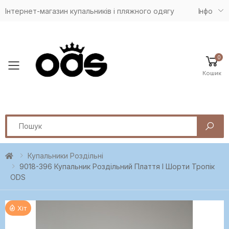
Інтернет-магазин купальників і пляжного одягу
Iнфо
0
Toggle mobile menu
Кошик
Search
Купальники Роздільні
9018-396 Купальник Роздільний Плаття І Шорти Тропік
ODS
Хіт