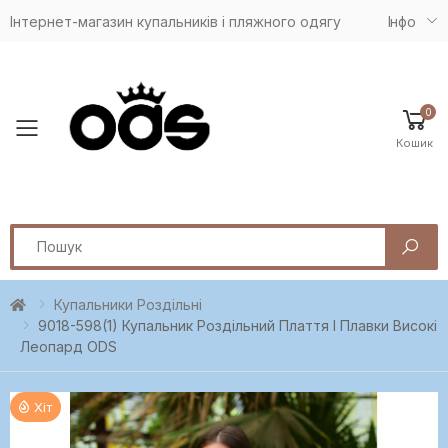
Інтернет-магазин купальників і пляжного одягу
Iнфо
0
Toggle mobile menu
Кошик
Search
Купальники Роздільні
9018-598(1) Купальник Роздільний Плаття І Плавки Високі
Леопард ODS
Хіт