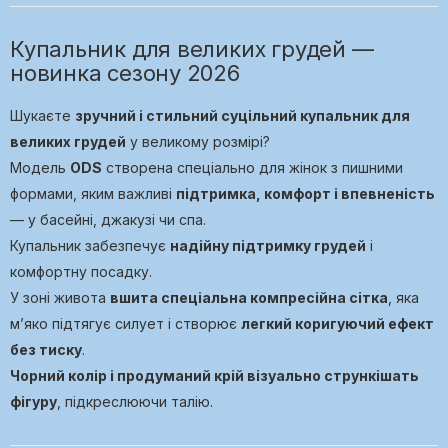
Купальник для великих грудей —
новинка сезону 2026
Шукаєте
зручний і стильний суцільний купальник для
великих грудей
у великому розмірі?
Модель
ODS
створена спеціально для жінок з пишними
формами, яким важливі
підтримка, комфорт і впевненість
— у басейні, джакузі чи спа.
Купальник забезпечує
надійну підтримку грудей
і
комфортну посадку.
У зоні живота
вшита спеціальна компресійна сітка
, яка
м’яко підтягує силует і створює
легкий коригуючий ефект
без тиску
.
Чорний колір і продуманий крій візуально стрункішать
фігуру
, підкреслюючи талію.