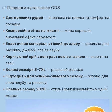
✅ Переваги купальника ODS
Для великих грудей
— впевнена підтримка та комфортна
посадка
Компресійна сітка на животі
— м’яка корекція,
візуальний ефект стрункості
Еластичний матеріал, стійкий до хлору
— ідеально для
басейну, джакузі, спа та сауни
Коригуючий крій з контрастною вставкою
— акцент на
талії
Великі розміри S–7XL
— реальний plus size
Підходить для осінньо-зимового сезону
— зручно для
спортклубу та релаксу
Новинка сезону 2026
— стиль і функціональність в одній
модел