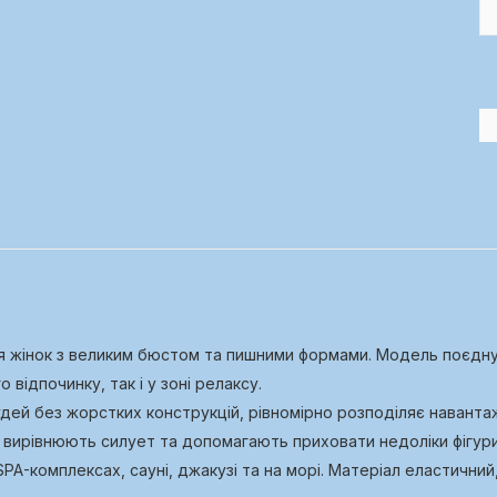
ля жінок з великим бюстом та пишними формами. Модель поєдну
відпочинку, так і у зоні релаксу.
удей без жорстких конструкцій, рівномірно розподіляє наванта
 вирівнюють силует та допомагають приховати недоліки фігури
SPA-комплексах, сауні, джакузі та на морі. Матеріал еластични