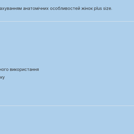
хуванням анатомічних особливостей жінок plus size.
ного використання
нку