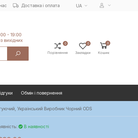
нас
Доставка і оплата
UA
:00 - 19:00
з вихiдних
0
0
0
Порівняння
Закладки
Кошик
ідгуки
Oбмін і повернення
игуючий, Український Виробник Чорний ODS
явність:
В наявності