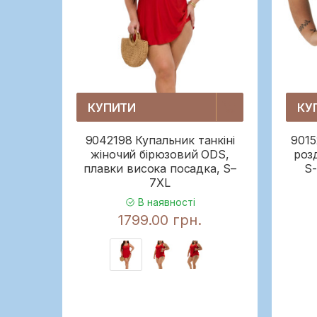
КУПИТИ
КУ
9042198 Купальник танкіні
9015
жіночий бірюзовий ODS,
роз
плавки висока посадка, S–
S-
7XL
В наявності
1799.00 грн.