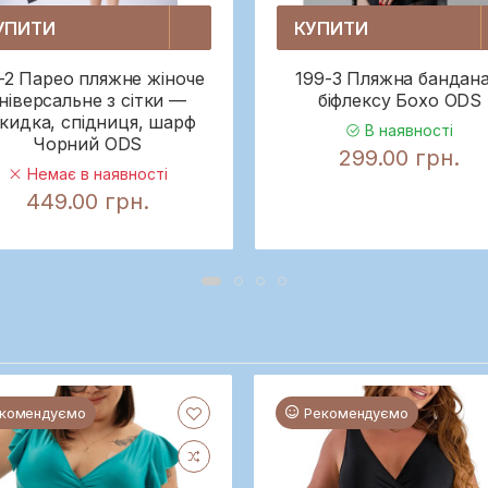
УПИТИ
КУПИТИ
-2 Парео пляжне жіноче
199-3 Пляжна бандана
ніверсальне з сітки —
біфлексу Бохо ODS
кидка, спідниця, шарф
В наявності
Чорний ODS
299.00 грн.
Немає в наявності
449.00 грн.
комендуємо
Рекомендуємо