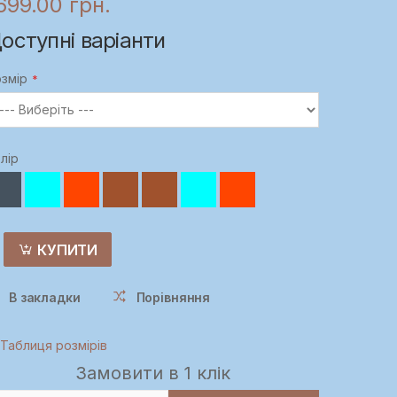
699.00 грн.
оступні варіанти
змір
лір
КУПИТИ
В закладки
Порівняння
Таблиця розмірів
Замовити в 1 клік