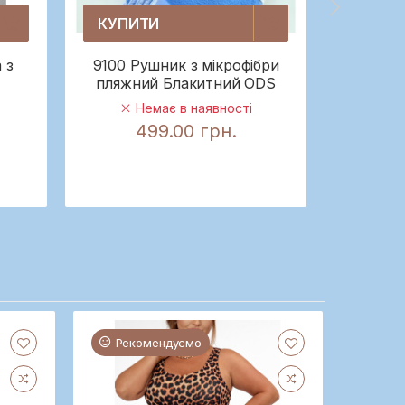
КУПИТИ
КУПИ
 з
9100 Рушник з мікрофібри
9101 Р
пляжний Блакитний ODS
пляж
Немає в наявності
499.00 грн.
4
Рекомендуємо