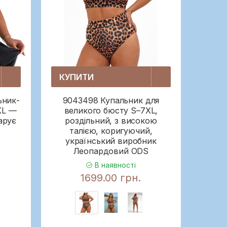
КУПИТИ
ьник-
9043498 Купальник для
XL —
великого бюсту S–7XL,
арує
роздільний, з високою
талією, коригуючий,
український виробник
Леопардовий ODS
В наявності
1699.00 грн.