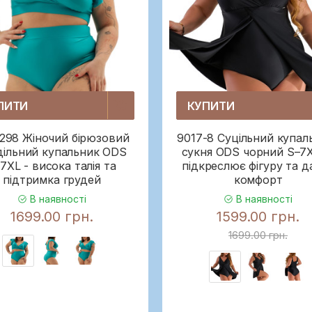
ПИТИ
КУПИТИ
298 Жіночий бірюзовий
9017-8 Суцільний купал
дільний купальник ODS
сукня ODS чорний S–7
7XL - висока талія та
підкреслює фігуру та д
підтримка грудей
комфорт
В наявності
В наявності
1699.00 грн.
1599.00 грн.
1699.00 грн.