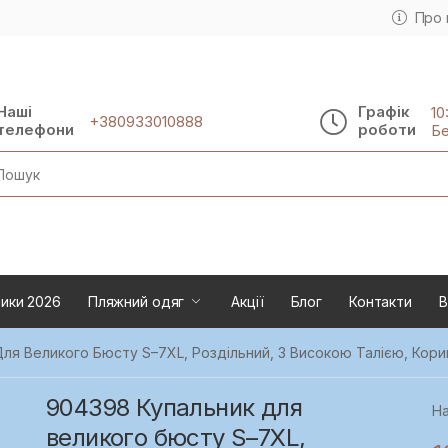
Про 
Наші
Графік
10
+380933010888
телефони
роботи
Бе
rch
ики 2026
Пляжний одяг
Акції
Блог
Контакти
В
ля Великого Бюсту S–7XL, Роздільний, З Високою Талією, Кор
904398 Купальник для
На
великого бюсту S–7XL,