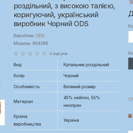
1
роздільний, з високою талією,
Д
коригуючий, український
виробник Чорний ODS
Ро
Виробник:
ODS
Модель: 904398
Ко
0 відгуків
Вид
Купальник роздільний
Колір
Чорний
Особливість
Великий розмір
45% нейлон, 55%
Матеріал
неопрен
Країна
Україна
виробництва