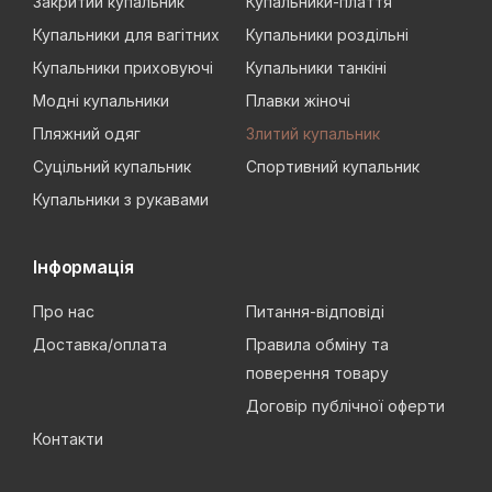
Закритий купальник
Купальники-плаття
Купальники для вагітних
Купальники роздільні
Купальники приховуючі
Купальники танкіні
Модні купальники
Плавки жіночі
Пляжний одяг
Злитий купальник
Суцільний купальник
Спортивний купальник
Купальники з рукавами
Інформація
Про нас
Питання-відповіді
Доставка/оплата
Правила обміну та
поверення товару
Договір публічної оферти
Контакти