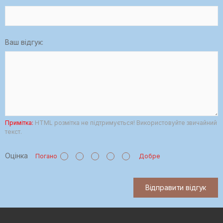
Ваш відгук:
Примітка:
HTML розмітка не підтримується! Використовуйте звичайний
текст.
Оцінка
Погано
Добре
Відправити відгук