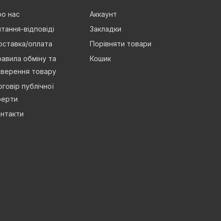
о нас
Аккаунт
тання-відповіді
Закладки
оставка/оплата
Порівняти товари
авила обміну та
Кошик
оверення товару
говір публічної
ферти
нтакти