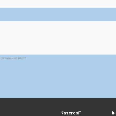
звичайний текст.
Категорії
І