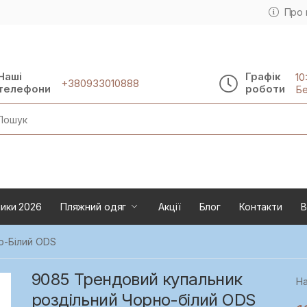
Про 
Наші
Графік
10
+380933010888
телефони
роботи
Бе
rch
ики 2026
Пляжний одяг
Акції
Блог
Контакти
В
о-Білий ODS
9085 Трендовий купальник
На
роздільний Чорно-білий ODS