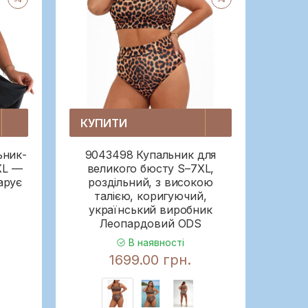
КУПИТИ
ьник-
9043498 Купальник для
XL —
великого бюсту S–7XL,
арує
роздільний, з високою
талією, коригуючий,
український виробник
Леопардовий ODS
В наявності
1699.00 грн.