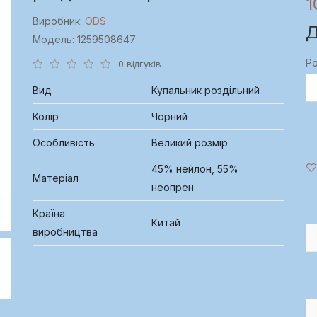
1
Виробник:
ODS
Д
Модель: 1259508647
Ро
0 відгуків
Вид
Купальник роздільний
Колір
Чорний
Особливість
Великий розмір
45% нейлон, 55%
Матеріал
неопрен
Країна
Китай
виробництва