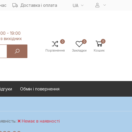
нас
Доставка і оплата
UA
:00 - 19:00
з вихiдних
0
0
0
Порівняння
Закладки
Кошик
ідгуки
Oбмін і повернення
явність:
Немає в наявності