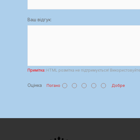
Ваш відгук:
Примітка:
HTML розмітка не підтримується! Використовуйте 
Оцінка
Погано
Добре