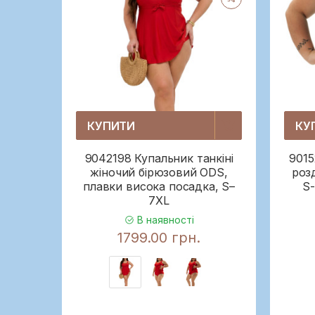
КУПИТИ
КУ
9042198 Купальник танкіні
9015
жіночий бірюзовий ODS,
роз
плавки висока посадка, S–
S-
7XL
В наявності
1799.00 грн.