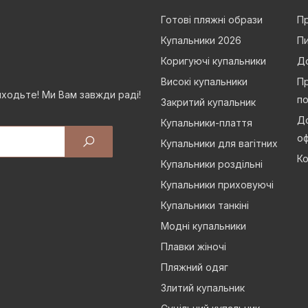
Готові пляжні образи
Пр
Купальники 2026
Пи
Коригуючі купальники
Д
Високі купальники
Пр
иходьте! Ми Вам завжди раді!
п
Закритий купальник
До
Купальники-плаття
о
Купальники для вагітних
Ко
Купальники роздільні
Купальники приховуючі
Купальники танкіні
Модні купальники
Плавки жіночі
Пляжний одяг
Злитий купальник