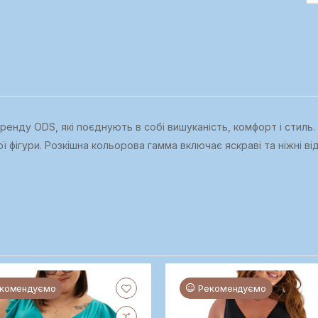
енду ODS, які поєднують в собі вишуканість, комфорт і стиль. 
 фігури. Розкішна кольорова гамма включає яскраві та ніжні ві
комендуємо
Рекомендуємо