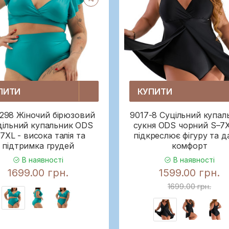
ПИТИ
КУПИТИ
298 Жіночий бірюзовий
9017-8 Суцільний купал
дільний купальник ODS
сукня ODS чорний S–7
7XL - висока талія та
підкреслює фігуру та д
підтримка грудей
комфорт
В наявності
В наявності
1699.00 грн.
1599.00 грн.
1699.00 грн.