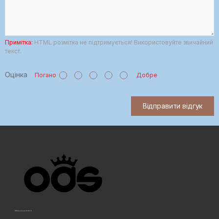
Примітка:
HTML розмітка не підтримується! Використовуйте звичайний
текст.
Оцінка
Погано
Добре
Відправити відгук