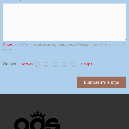
Примітка:
HTML розмітка не підтримується! Використовуйте звичайний
текст.
Оцінка
Погано
Добре
Відправити відгук