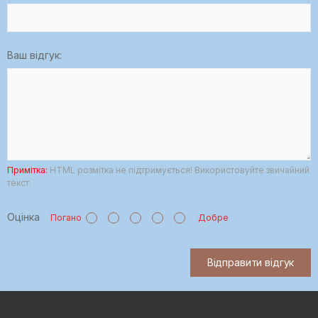
Ваш відгук:
Примітка:
HTML розмітка не підтримується! Використовуйте звичайний
текст.
Оцінка
Погано
Добре
Відправити відгук