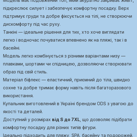
Модель має подовжений топ, який акуратно закриває живіт,
підкреслює силует і забезпечує комфортну посадку. Верх
підтримує груди та добре фіксується на тілі, не створюючи
дискомфорту під час руху.
Танкіні — ідеальне рішення для тих, хто хоче виглядати
легко і водночас почуватися впевнено як на пляжі, так і в
басейні.
Модель легко комбінується з різними варіантами низу —
плавками, шортами чи спідницею, дозволяючи створювати
образ під свій стиль.
Матеріал біфлекс — еластичний, приємний до тіла, швидко
сохне та добре тримає форму навіть після багаторазового
використання.
Купальник виготовлений в Україні брендом ODS з увагою до
якості та деталей.
Доступний у розмірах
від S до 7XL
, що дозволяє підібрати
комфортну посадку для різних типів фігури.
Ідеально підходить для пляжу, SPA, басейну та подорожей.