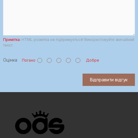
Примітка:
HTML розмітка не підтримується! Використовуйте звичайний
текст.
Оцінка
Погано
Добре
Відправити відгук