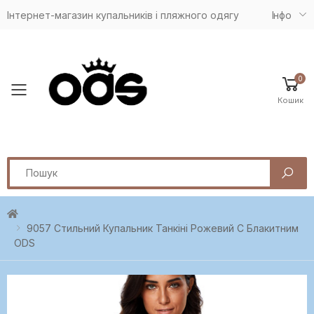
Інтернет-магазин купальників і пляжного одягу
Iнфо
0
Toggle mobile menu
Кошик
Search
9057 Cтильний Купальник Танкіні Рожевий C Блакитним
ODS