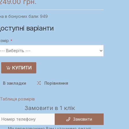
249.00 грн.
на в бонусних бали: 949
оступні варіанти
змір
КУПИТИ
В закладки
Порівняння
Таблиця розмірів
Замовити в 1 клік
Замовити
Ми передзвонимо Вам і уточнимо деталі