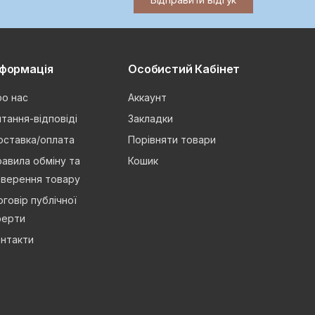
нформація
Особистий Кабінет
о нас
Аккаунт
тання-відповіді
Закладки
оставка/оплата
Порівняти товари
авила обміну та
Кошик
оверення товару
говір публічної
ферти
нтакти