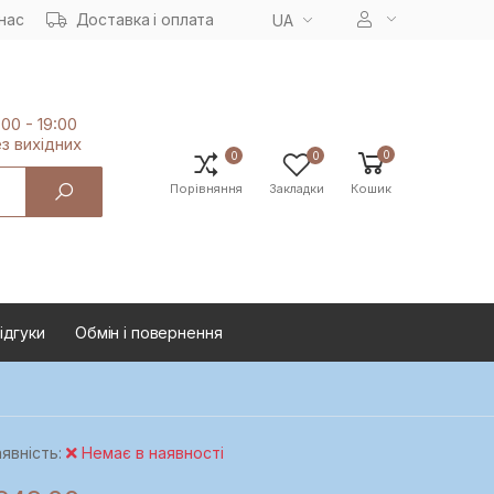
нас
Доставка і оплата
UA
:00 - 19:00
з вихiдних
0
0
0
Порівняння
Закладки
Кошик
ідгуки
Oбмін і повернення
явність:
Немає в наявності