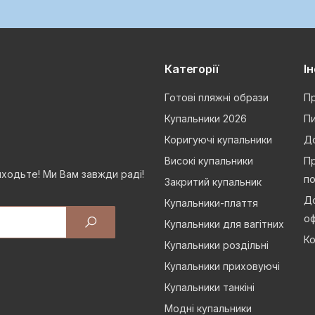
Категорії
І
Готові пляжні образи
Пр
Купальники 2026
Пи
Коригуючі купальники
Д
Високі купальники
Пр
иходьте! Ми Вам завжди раді!
п
Закритий купальник
До
Купальники-плаття
о
Купальники для вагітних
Ко
Купальники роздільні
Купальники приховуючі
Купальники танкіні
Модні купальники