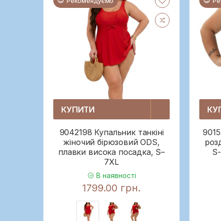
Рекомендуємо
Ре
КУПИТИ
КУ
9042198 Купальник танкіні
9015
жіночий бірюзовий ODS,
роз
плавки висока посадка, S–
S-
7XL
В наявності
1799.00 грн.