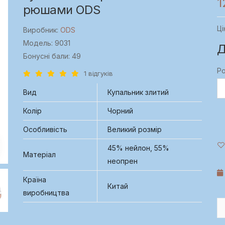
1
рюшами ODS
Ці
Виробник:
ODS
Модель: 9031
Д
Бонусні бали: 49
Ро
1 відгуків
Вид
Купальник злитий
Колір
Чорний
Особливість
Великий розмір
45% нейлон, 55%
Матеріал
неопрен
Країна
Китай
виробництва