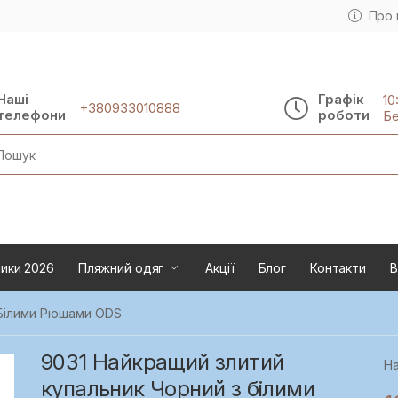
Про 
Наші
Графік
10
+380933010888
телефони
роботи
Бе
rch
ики 2026
Пляжний одяг
Акції
Блог
Контакти
В
 Білими Рюшами ODS
9031 Найкращий злитий
На
купальник Чорний з білими