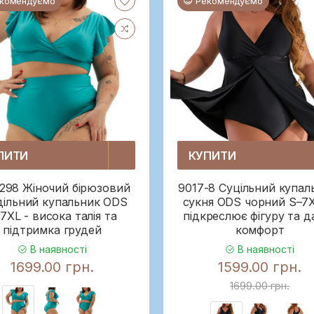
комендуємо
Рекомендуємо
ПИТИ
КУПИТИ
298 Жіночий бірюзовий
9017-8 Суцільний купал
дільний купальник ODS
сукня ODS чорний S–7
7XL - висока талія та
підкреслює фігуру та д
підтримка грудей
комфорт
В наявності
В наявності
1699.00 грн.
1599.00 грн.
1699.00 грн.