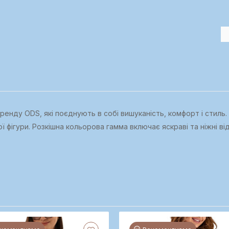
енду ODS, які поєднують в собі вишуканість, комфорт і стиль. 
 фігури. Розкішна кольорова гамма включає яскраві та ніжні ві