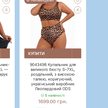
Рекомендуємо
КУПИТИ
ьник-
9043498 Купальник для
XL —
великого бюсту S–7XL,
арує
роздільний, з високою
талією, коригуючий,
український виробник
Леопардовий ODS
В наявності
1699.00 грн.