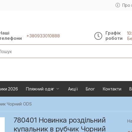
Про 
Наші
Графік
10
+380933010888
телефони
роботи
Бе
rch
ики 2026
Пляжний одяг
Акції
Блог
Контакти
В
бчик Чорний ODS
780401 Новинка роздільний
На
купальник в рубчик Чорний