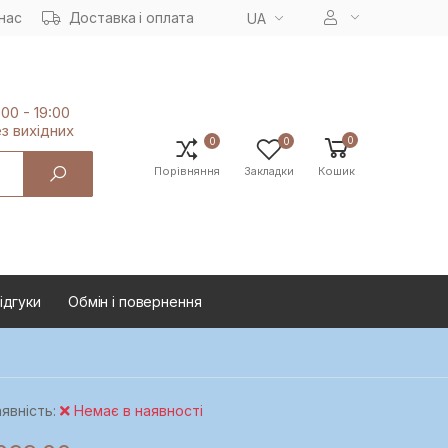
нас
Доставка і оплата
UA
:00 - 19:00
з вихiдних
0
0
0
Порівняння
Закладки
Кошик
ідгуки
Oбмін і повернення
явність:
Немає в наявності