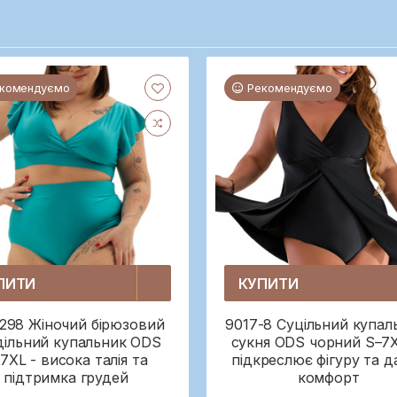
комендуємо
Рекомендуємо
ПИТИ
КУПИТИ
298 Жіночий бірюзовий
9017-8 Суцільний купал
дільний купальник ODS
сукня ODS чорний S–7
7XL - висока талія та
підкреслює фігуру та д
підтримка грудей
комфорт