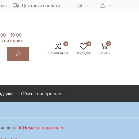
нас
Доставка і оплата
UA
:00 - 19:00
з вихiдних
0
0
0
Порівняння
Закладки
Кошик
ідгуки
Oбмін і повернення
явність:
Немає в наявності