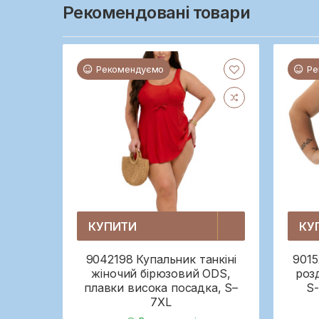
Рекомендовані товари
Рекомендуємо
Ре
КУПИТИ
КУ
9042198 Купальник танкіні
9015
жіночий бірюзовий ODS,
роз
плавки висока посадка, S–
S-
7XL