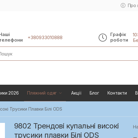
Про 
Наші
Графік
10
+380933010888
телефони
роботи
Бе
rch
ики 2026
Пляжний одяг
Акції
Блог
Контакти
В
сокі Трусики Плавки Білі ODS
9802 Трендові купальні високі
На
трусики плавки Білі ODS