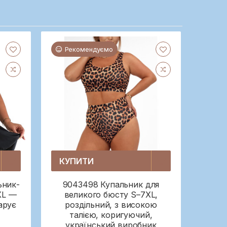
Рекомендуємо
КУПИТИ
ьник-
9043498 Купальник для
XL —
великого бюсту S–7XL,
арує
роздільний, з високою
талією, коригуючий,
український виробник