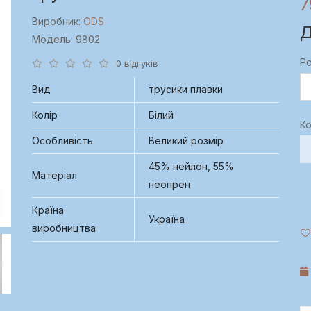
7
Виробник:
ODS
Д
Модель: 9802
Ро
0 відгуків
Вид
трусики плавки
Колір
Білий
Ко
Особливість
Великий розмір
45% нейлон, 55%
Матеріал
неопрен
Країна
Україна
виробництва