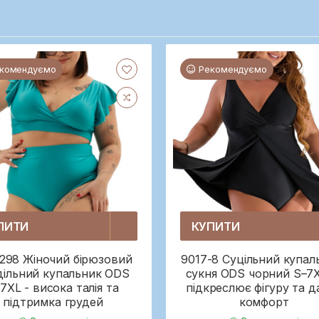
комендуємо
Рекомендуємо
ПИТИ
КУПИТИ
298 Жіночий бірюзовий
9017-8 Суцільний купал
дільний купальник ODS
сукня ODS чорний S–7
7XL - висока талія та
підкреслює фігуру та д
підтримка грудей
комфорт