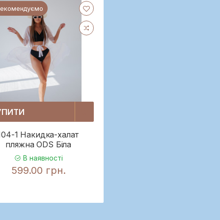
Рекомендуємо
УПИТИ
104-1 Накидка-халат
пляжна ODS Біла
В наявності
599.00 грн.